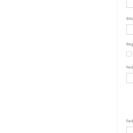
Ema
Reg
Fec
Fec