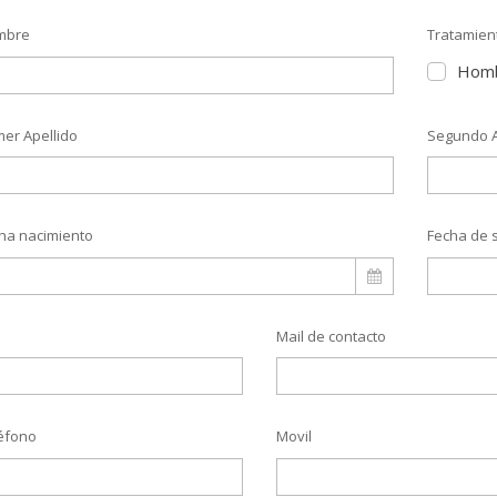
mbre
Tratamien
Hom
mer Apellido
Segundo A
ha nacimiento
Fecha de s
Mail de contacto
éfono
Movil