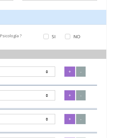
 Psicología ?
SI
NO
+
-
+
-
+
-