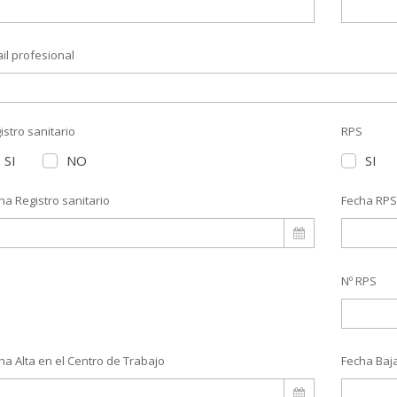
il profesional
istro sanitario
RPS
SI
NO
SI
ha Registro sanitario
Fecha RP
Nº RPS
ha Alta en el Centro de Trabajo
Fecha Baja