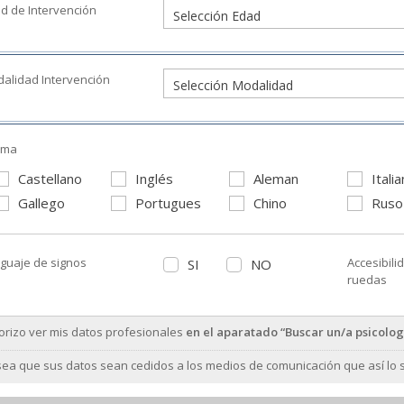
d de Intervención
alidad Intervención
oma
Castellano
Inglés
Aleman
Itali
Gallego
Portugues
Chino
Ruso
guaje de signos
Accesibili
SI
NO
ruedas
orizo ver mis datos profesionales
en el aparatado “Buscar un/a psicolog
ea que sus datos sean cedidos a los medios de comunicación que así lo so