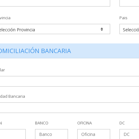
vincia
Pais
OMICILIACIÓN BANCARIA
lar
idad Bancaria
N
BANCO
OFICINA
DC