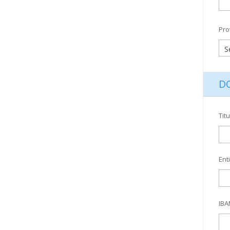
Pro
D
Titu
Ent
IBA