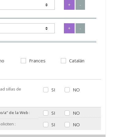
+
-
+
-
ano
Frances
Catalán
dad sillas de
SI
NO
o/a” de la Web
:
SI
NO
liciten :
SI
NO