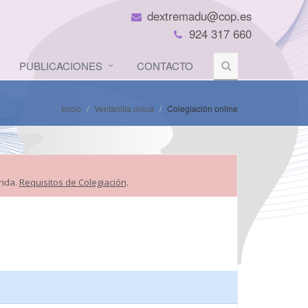
dextremadu@cop.es
924 317 660
PUBLICACIONES
CONTACTO
Inicio
Ventanilla única
Colegiación online
rida.
Requisitos de Colegiación
.