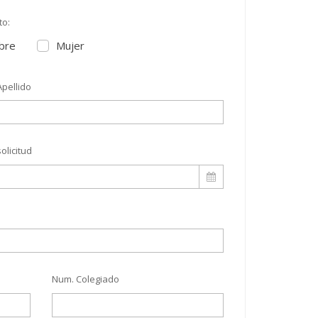
to:
bre
Mujer
pellido
olicitud
Num. Colegiado