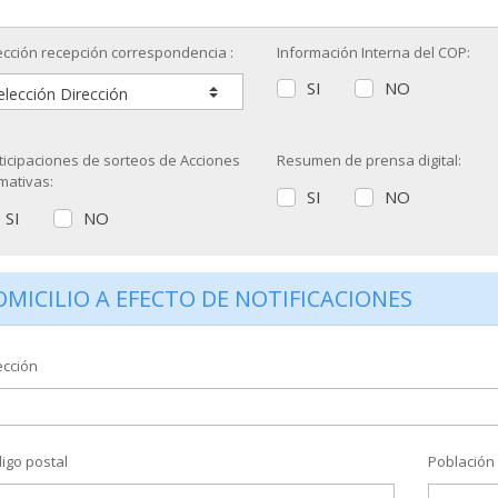
ección recepción correspondencia :
Información Interna del COP:
SI
NO
ticipaciones de sorteos de Acciones
Resumen de prensa digital:
mativas:
SI
NO
SI
NO
MICILIO A EFECTO DE NOTIFICACIONES
ección
igo postal
Población