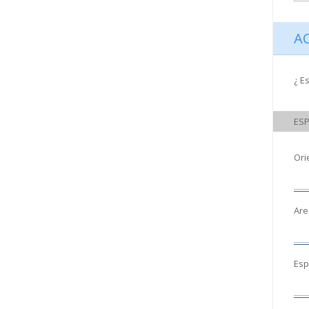
A
¿ E
ESP
Ori
Are
Esp